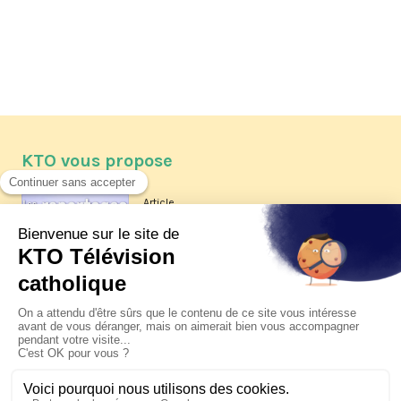
KTO vous propose
Article
Les reportages d'été 2026 de KTO
Article
La visite pastorale du pape Léon
XIV à Assise à suivre sur KTO le
jeudi 6 août
Article
Le pape en Uruguay, Argentine et