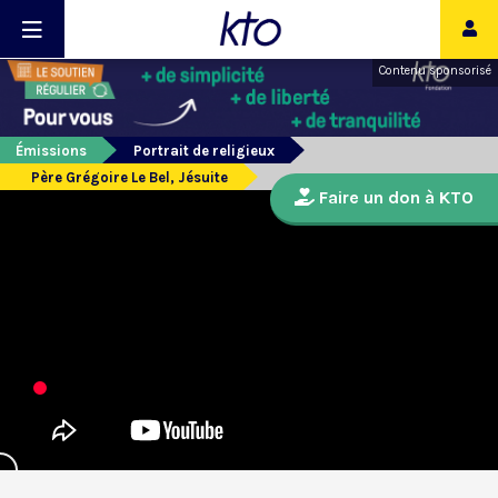
Contenu sponsorisé
Émissions
Portrait de religieux
Père Grégoire Le Bel, Jésuite
Faire un don à KTO