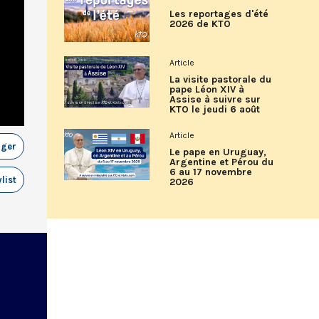
Les reportages d'été
2026 de KTO
Article
La visite pastorale du
pape Léon XIV à
Assise à suivre sur
KTO le jeudi 6 août
Article
ager
Le pape en Uruguay,
Argentine et Pérou du
6 au 17 novembre
list
2026