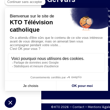
Du mardi au samedi, KTO diffuse en dire
l’office du milieu du jour, en direct de l’é
Saint-Gervais-Saint-Protais (Paris 4e), 
les Fraternités Monastiques de Jérusal
L’Office du Milieu du Jour regroupe, en
particulier, «au milieu du jour» et en un 
office, les heures monastiques de Tierce
Sexte et None. Il permet à l’Église de
retrouver son Seigneur entre l’office du
matin (Laudes) et l’office du soir (Vêpres
Visiter la page de l'émission
© KTO 2026 —
Contact
—
Mentions légal