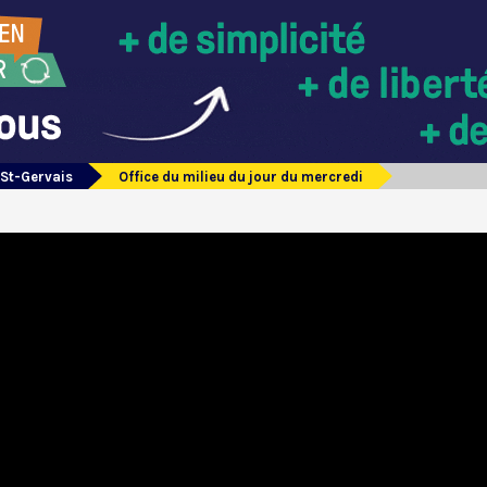
 St-Gervais
Office du milieu du jour du mercredi