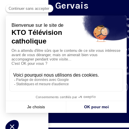
Gervais
Du mardi au samedi, KTO diffuse en dire
l’office du milieu du jour, en direct de l’é
Saint-Gervais-Saint-Protais (Paris 4e), 
les Fraternités Monastiques de Jérusal
L’Office du Milieu du Jour regroupe, en
particulier, «au milieu du jour» et en un 
office, les heures monastiques de Tierce
Sexte et None. Il permet à l’Église de
retrouver son Seigneur entre l’office du
matin (Laudes) et l’office du soir (Vêpres
Visiter la page de l'émission