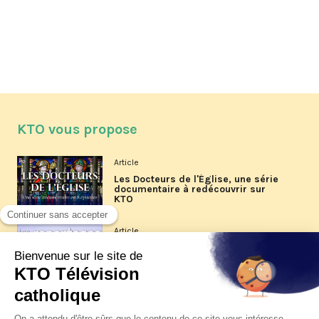
KTO vous propose
Article
Les Docteurs de l'Église, une série
documentaire à redécouvrir sur
KTO
Article
Les reportages d'été 2026 de KTO
Article
La visite pastorale du pape Léon