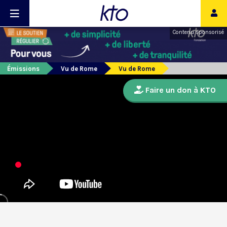
Contenu sponsorisé
Émissions
Vu de Rome
Vu de Rome
Faire un don à KTO