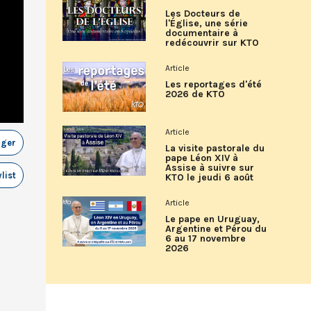
Les Docteurs de
l'Église, une série
documentaire à
redécouvrir sur KTO
Article
Les reportages d'été
2026 de KTO
Article
ager
La visite pastorale du
pape Léon XIV à
Assise à suivre sur
list
KTO le jeudi 6 août
Article
Le pape en Uruguay,
Argentine et Pérou du
6 au 17 novembre
2026