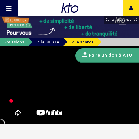
Contenu sponsorisé
Émissions
A la Source
A la source
Faire un don à KTO