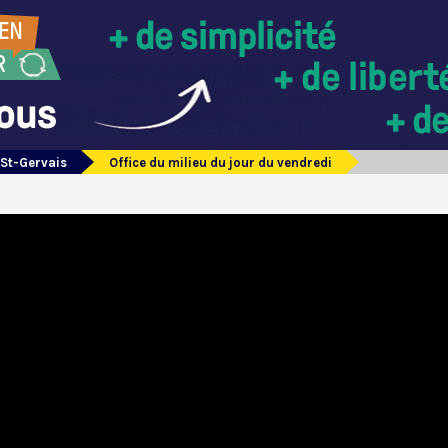
 St-Gervais
Office du milieu du jour du vendredi