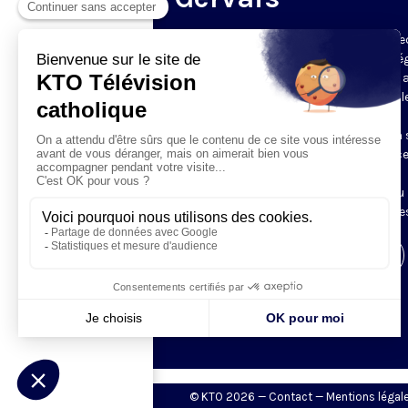
Du mardi au samedi, KTO diffuse en dire
l’office du milieu du jour, en direct de l’é
Saint-Gervais-Saint-Protais (Paris 4e), 
les Fraternités Monastiques de Jérusal
L’Office du Milieu du Jour regroupe, en
particulier, «au milieu du jour» et en un 
office, les heures monastiques de Tierce
Sexte et None. Il permet à l’Église de
retrouver son Seigneur entre l’office du
matin (Laudes) et l’office du soir (Vêpres
Visiter la page de l'émission
© KTO 2026 —
Contact
—
Mentions légal