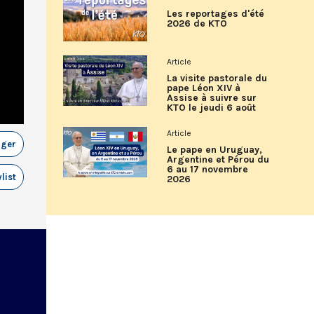
Les reportages d'été
2026 de KTO
Article
La visite pastorale du
pape Léon XIV à
Assise à suivre sur
KTO le jeudi 6 août
Article
ager
Le pape en Uruguay,
Argentine et Pérou du
6 au 17 novembre
list
2026