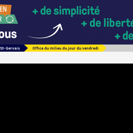
 St-Gervais
Office du milieu du jour du vendredi