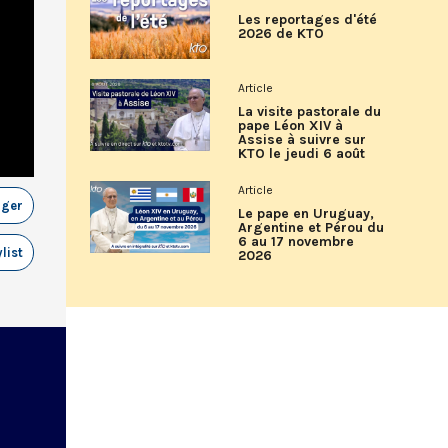
Les reportages d'été
2026 de KTO
Article
La visite pastorale du
pape Léon XIV à
Assise à suivre sur
KTO le jeudi 6 août
Article
ager
Le pape en Uruguay,
Argentine et Pérou du
6 au 17 novembre
list
2026