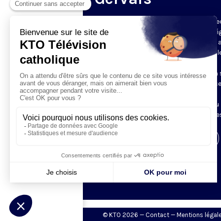
Du mardi au samedi, KTO diffuse en dire
l’office du milieu du jour, en direct de l’é
Saint-Gervais-Saint-Protais (Paris 4e), 
les Fraternités Monastiques de Jérusal
L’Office du Milieu du Jour regroupe, en
particulier, «au milieu du jour» et en un 
office, les heures monastiques de Tierce
Sexte et None. Il permet à l’Église de
retrouver son Seigneur entre l’office du
matin (Laudes) et l’office du soir (Vêpres
Visiter la page de l'émission
© KTO 2026 —
Contact
—
Mentions légal