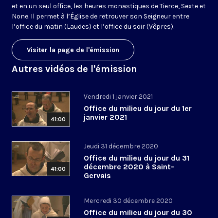
et en un seul office, les heures monastiques de Tierce, Sexte et
None. Il permet à l’Église de retrouver son Seigneur entre
l’office du matin (Laudes) et l’office du soir (Vêpres).
Visiter la page de l'émission
Autres vidéos de l'émission
Vendredi 1 janvier 2021
Office du milieu du jour du 1er
janvier 2021
41:00
Jeudi 31 décembre 2020
Office du milieu du jour du 31
décembre 2020 à Saint-
41:00
Gervais
Mercredi 30 décembre 2020
Office du milieu du jour du 30