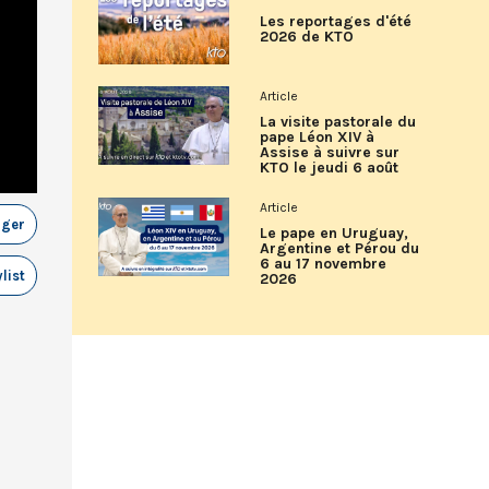
Les reportages d'été
2026 de KTO
Article
La visite pastorale du
pape Léon XIV à
Assise à suivre sur
KTO le jeudi 6 août
Article
ager
Le pape en Uruguay,
Argentine et Pérou du
6 au 17 novembre
list
2026