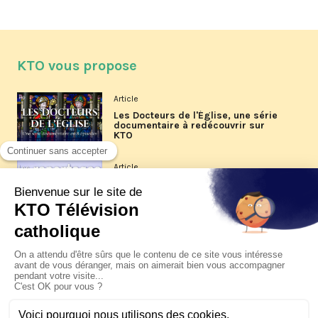
KTO vous propose
Article
Les Docteurs de l'Église, une série
documentaire à redécouvrir sur
KTO
Article
Les reportages d'été 2026 de KTO
Article
La visite pastorale du pape Léon
XIV à Assise à suivre sur KTO le
jeudi 6 août
Article
Le pape en Uruguay, Argentine et