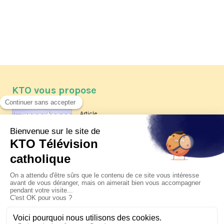
KTO vous propose
Article
Les reportages d'été 2026 de KTO
Article
La visite pastorale du pape Léon
XIV à Assise à suivre sur KTO le
jeudi 6 août
Article
Le pape en Uruguay, Argentine et