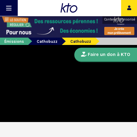
Contenu sponsorisé
Émissions
Cathobuzz
Cathobuzz
Faire un don à KTO