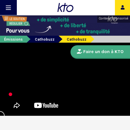
Contenu sponsorisé
Émissions
Cathobuzz
Cathobuzz
Faire un don à KTO