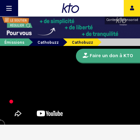
Contenu sponsorisé
Émissions
Cathobuzz
Cathobuzz
Faire un don à KTO