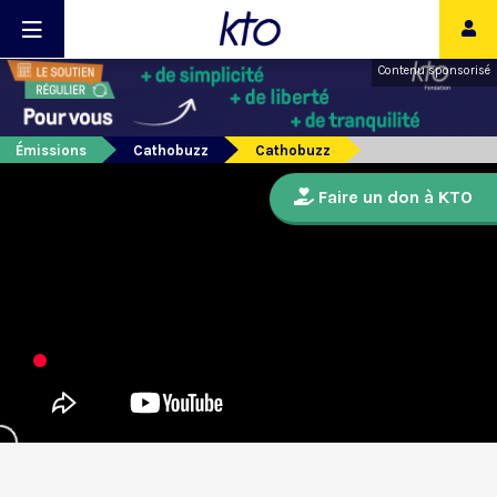
Contenu sponsorisé
Émissions
Cathobuzz
Cathobuzz
Faire un don à KTO