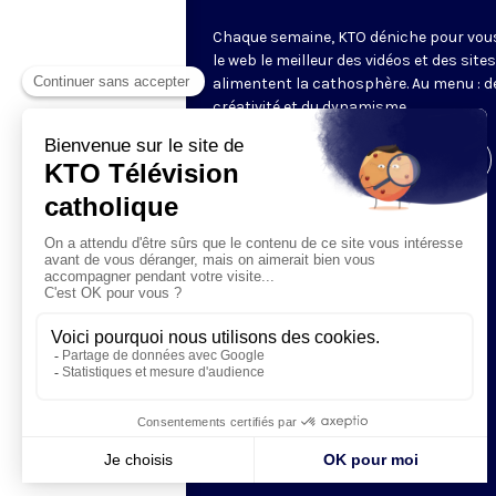
Chaque semaine, KTO déniche pour vou
le web le meilleur des vidéos et des sites
alimentent la cathosphère. Au menu : de
créativité et du dynamisme.
Visiter la page de l'émission