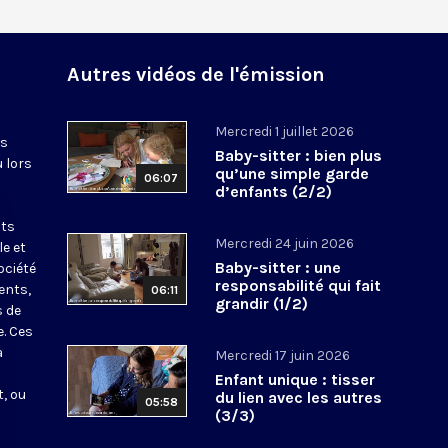
Autres vidéos de l'émission
Mercredi 1 juillet 2026
es
Baby-sitter : bien plus
u lors
qu’une simple garde
06:07
d’enfants (2/2)
nts
Mercredi 24 juin 2026
le et
Baby-sitter : une
ociété
responsabilité qui fait
ents,
06:11
grandir (1/2)
s de
e. Ces
a
Mercredi 17 juin 2026
Enfant unique : tisser
, ou
du lien avec les autres
05:58
(3/3)