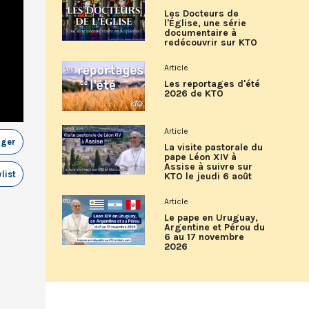
Les Docteurs de
l'Église, une série
documentaire à
redécouvrir sur KTO
Article
Les reportages d'été
2026 de KTO
Article
ager
La visite pastorale du
pape Léon XIV à
Assise à suivre sur
list
KTO le jeudi 6 août
Article
Le pape en Uruguay,
Argentine et Pérou du
6 au 17 novembre
2026