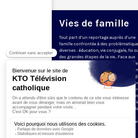
Vies de famille
Tout part d’un reportage auprès d’une
famille confrontée à des problématiqu
diverses : éducation, vie conjugale, foi o
des grandes étapes de la vie... Face aux
questions très concrètes, KTO propose
repères et conseils avec des intervena
d'expérience qui s’appuient sur l’Evangi
l’anthropologie chrétienne. Dans une s
en pleine évolution, jeunes couples, par
grands-parents y trouveront des piste
réflexion pour soutenir leur vie de famill
programmes de 5 minutes sont mis à l
disposition des paroisses et des
communautés, pour leurs sites internet
être projetés pour introduire réunions,
ateliers ou conférences.