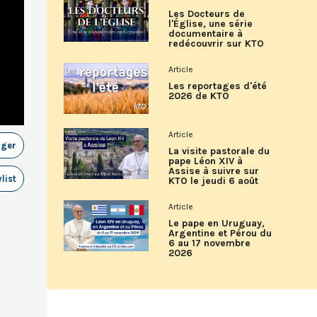
Les Docteurs de
l'Église, une série
documentaire à
redécouvrir sur KTO
Article
Les reportages d'été
2026 de KTO
Article
ager
La visite pastorale du
pape Léon XIV à
Assise à suivre sur
list
KTO le jeudi 6 août
Article
Le pape en Uruguay,
Argentine et Pérou du
6 au 17 novembre
2026