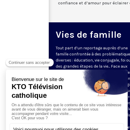
confiance et d’amour pour éclairer c
Vies de famille
Tout part d’un reportage auprès d’une
famille confrontée à des problématiqu
diverses : éducation, vie conjugale, foi o
des grandes étapes de la vie... Face aux
questions très concrètes, KTO propose
repères et conseils avec des intervena
d'expérience qui s’appuient sur l’Evangi
l’anthropologie chrétienne. Dans une s
en pleine évolution, jeunes couples, par
grands-parents y trouveront des piste
réflexion pour soutenir leur vie de famill
programmes de 5 minutes sont mis à l
disposition des paroisses et des
communautés, pour leurs sites internet