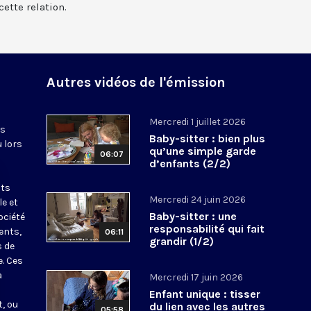
ette relation.
Autres vidéos de l'émission
Mercredi 1 juillet 2026
es
Baby-sitter : bien plus
u lors
qu’une simple garde
06:07
d’enfants (2/2)
nts
Mercredi 24 juin 2026
le et
Baby-sitter : une
ociété
responsabilité qui fait
ents,
06:11
grandir (1/2)
s de
e. Ces
a
Mercredi 17 juin 2026
Enfant unique : tisser
, ou
du lien avec les autres
05:58