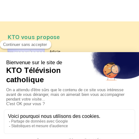
KTO vous propose
Article
Les reportages d'été 2026 de KTO
Article
La visite pastorale du pape Léon
XIV à Assise à suivre sur KTO le
jeudi 6 août
Article
Le pape en Uruguay, Argentine et
Pérou du 6 au 17 novembre 2026