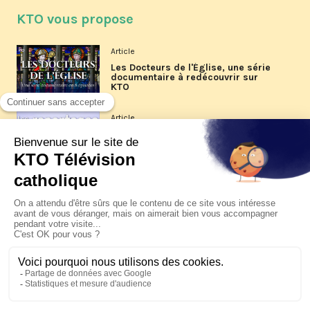
KTO vous propose
Article
Les Docteurs de l'Église, une série
documentaire à redécouvrir sur
KTO
Article
Les reportages d'été 2026 de KTO
Article
La visite pastorale du pape Léon
XIV à Assise à suivre sur KTO le
jeudi 6 août
Article
Le pape en Uruguay, Argentine et
Pérou du 6 au 17 novembre 2026