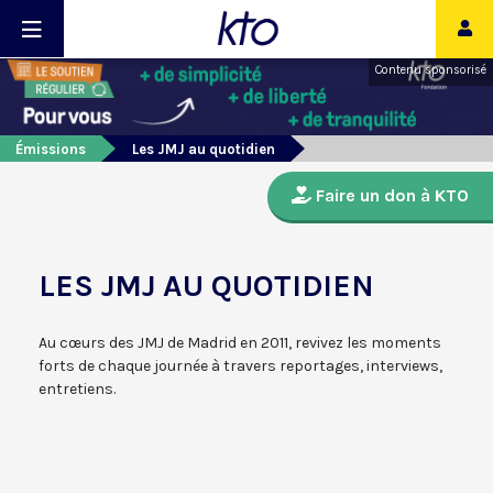
Contenu sponsorisé
Émissions
Les JMJ au quotidien
Faire un don à KTO
LES JMJ AU QUOTIDIEN
Au cœurs des
JMJ
de
Madrid
en
2011
, revivez les
moments
forts de chaque journée
à travers
reportages, interviews
,
entretiens
.