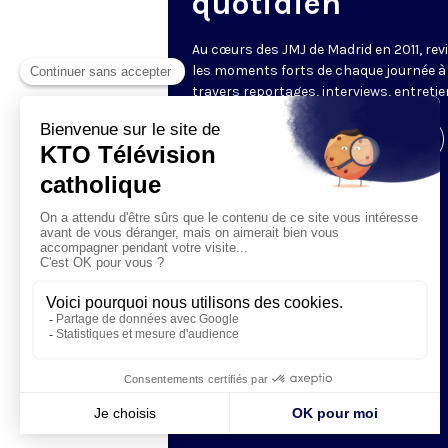
quotidien
Au cœurs des
JMJ
de
Madrid
en
2011
, rev
les
moments forts de chaque journée
à
travers
reportages, interviews
,
entretie
Visiter la page de l'émission