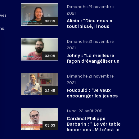
Dimanche 21 novembre
2021
ivez
Alicia : "Dieu nous a
03:08
tout laissé, il nous
ns
.
reste juste à aller
porter cette Bonne
Dimanche 21 novembre
Nouvelle"
2021
Johny : "La meilleure
03:08
façon d’évangéliser un
jeune, c’est à travers
un jeune"
Dimanche 21 novembre
2021
Foucauld : "Je veux
02:45
encourager les jeunes
à donner leur vie pour
le Christ"
Lundi 22 août 2011
Cardinal Philippe
Barbarin : " Le véritable
03:03
leader des JMJ c’est le
Christ ! "