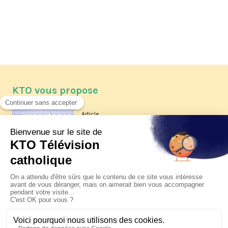
KTO vous propose
Article
Les reportages d'été 2026 de KTO
Article
La visite pastorale du pape Léon
XIV à Assise à suivre sur KTO le
jeudi 6 août
Article
Le pape en Uruguay, Argentine et