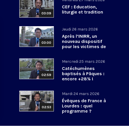
CEF : Education,
liturgie et tradition
03:09
Jeudi 26 mars 2026
Après l’INIRR, un
nouveau dispositif
03:00
pour les victimes de
violences sexuelles
Mercredi 25 mars 2026
Catéchumènes
baptisés à Pâques :
02:59
encore +28% !
Mardi 24 mars 2026
Évêques de France à
Lourdes : quel
02:53
programme ?