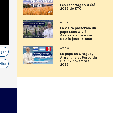
Les reportages d'été
2026 de KTO
Article
La visite pastorale du
pape Léon XIV à
Assise à suivre sur
KTO le jeudi 6 août
Article
ager
Le pape en Uruguay,
Argentine et Pérou du
6 au 17 novembre
list
2026