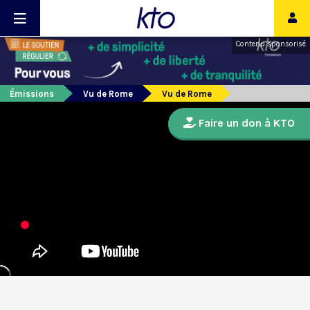
Contenu sponsorisé
Émissions
Vu de Rome
Vu de Rome
Faire un don à KTO