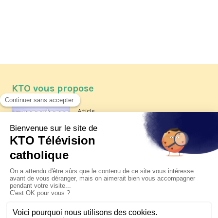
KTO vous propose
Article
Les reportages d'été 2026 de KTO
Article
La visite pastorale du pape Léon
XIV à Assise à suivre sur KTO le
jeudi 6 août
Article
Le pape en Uruguay, Argentine et