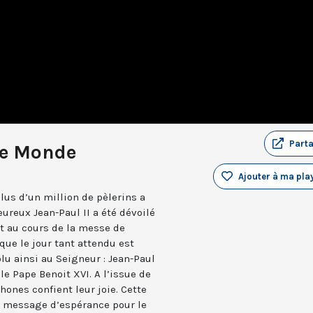
Part
le Monde
Ajouter à ma play
us d’un million de pèlerins a
eureux Jean-Paul II a été dévoilé
t au cours de la messe de
i que le jour tant attendu est
a plu ainsi au Seigneur : Jean-Paul
 le Pape Benoit XVI. A l’issue de
hones confient leur joie. Cette
n message d’espérance pour le