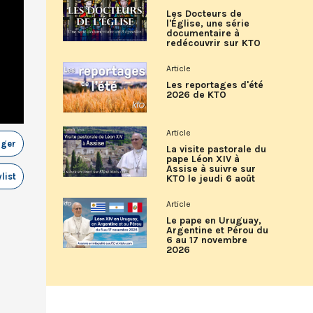
Les Docteurs de
l'Église, une série
documentaire à
redécouvrir sur KTO
Article
Les reportages d'été
2026 de KTO
Article
ager
La visite pastorale du
pape Léon XIV à
Assise à suivre sur
list
KTO le jeudi 6 août
Article
Le pape en Uruguay,
Argentine et Pérou du
6 au 17 novembre
2026