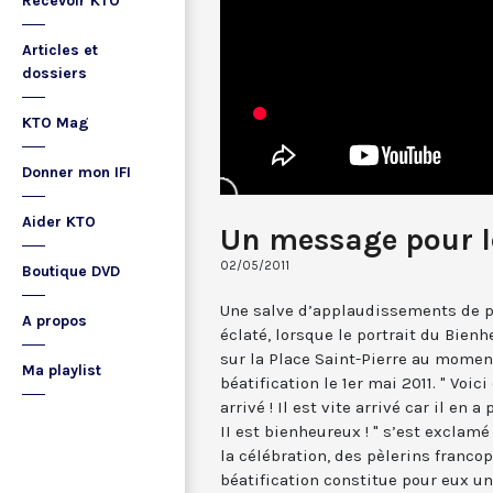
Recevoir KTO
Articles et
dossiers
KTO Mag
Donner mon IFI
Aider KTO
Un message pour 
02/05/2011
Boutique DVD
Une salve d’applaudissements de pl
A propos
éclaté, lorsque le portrait du Bienh
sur la Place Saint-Pierre au momen
Ma playlist
béatification le 1er mai 2011. " Voic
arrivé ! Il est vite arrivé car il en 
II est bienheureux ! " s’est exclamé
la célébration, des pèlerins francop
béatification constitue pour eux u