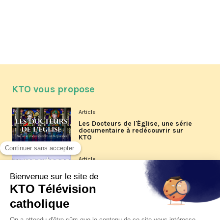
KTO vous propose
Article
Les Docteurs de l'Église, une série
documentaire à redécouvrir sur
KTO
Article
Les reportages d'été 2026 de KTO
Article
La visite pastorale du pape Léon