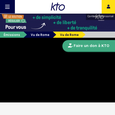
Contenu sponsorisé
Émissions
Vu de Rome
Vu de Rome
Faire un don à KTO