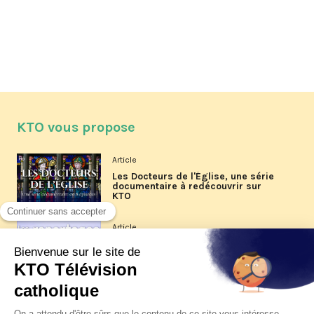
KTO vous propose
Article
Les Docteurs de l'Église, une série
documentaire à redécouvrir sur
KTO
Article
Les reportages d'été 2026 de KTO
Article
La visite pastorale du pape Léon