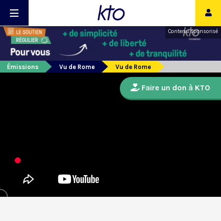
Contenu sponsorisé
Émissions
Vu de Rome
Vu de Rome
Faire un don à KTO