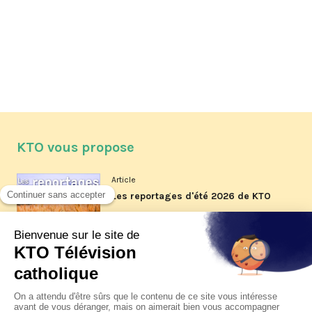
KTO vous propose
Article
Les reportages d'été 2026 de KTO
Article
La visite pastorale du pape Léon
XIV à Assise à suivre sur KTO le
jeudi 6 août
Article