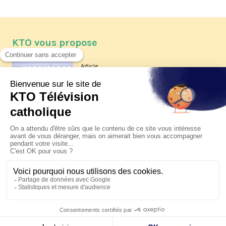
KTO vous propose
Article
Les reportages d'été 2026 de KTO
Article
La visite pastorale du pape Léon
XIV à Assise à suivre sur KTO le
jeudi 6 août
Article
Le pape en Uruguay, Argentine et
Pérou du 6 au 17 novembre 2026