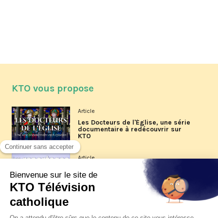
KTO vous propose
Article
Les Docteurs de l'Église, une série
documentaire à redécouvrir sur
KTO
Article
Les reportages d'été 2026 de KTO
Article
La visite pastorale du pape Léon