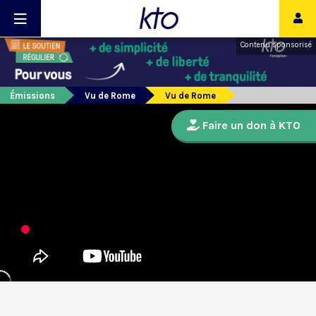
Contenu sponsorisé
Émissions
Vu de Rome
Vu de Rome
Faire un don à KTO