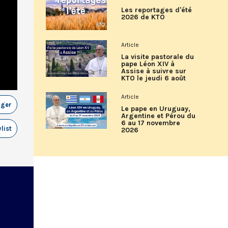
Les reportages d'été
2026 de KTO
Article
La visite pastorale du
pape Léon XIV à
Assise à suivre sur
KTO le jeudi 6 août
Article
ager
Le pape en Uruguay,
Argentine et Pérou du
6 au 17 novembre
list
2026