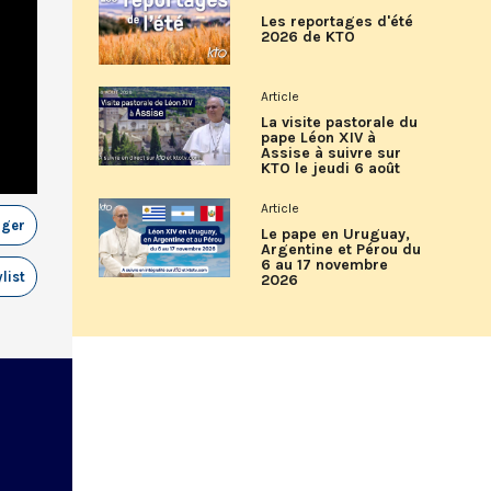
Les reportages d'été
2026 de KTO
Article
La visite pastorale du
pape Léon XIV à
Assise à suivre sur
KTO le jeudi 6 août
Article
ager
Le pape en Uruguay,
Argentine et Pérou du
6 au 17 novembre
list
2026