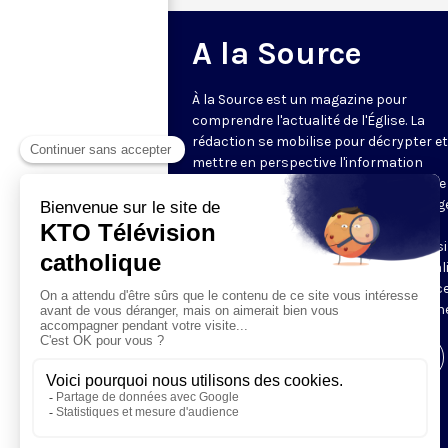
A la Source
À la Source est un magazine pour
comprendre l'actualité de l'Église. La
rédaction se mobilise pour décrypter et
mettre en perspective l'information
religieuse de la semaine. Au programme 
reportages, revue de presse, décryptag
d'experts, analyses des directeurs de
rédaction de la presse chrétienne, ainsi
tour à tour, le regard décalé sur l'actual
des chroniqueurs. Retrouvez À la Source
mardi et jeudi à 21h45 sur notre antenne
Visiter la page de l'émission