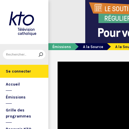
Émissions
A la Source
A la So
Se connecter
Accueil
Émissions
Grille des
programmes