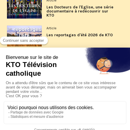
Article
Les Docteurs de l'Église, une série
documentaire à redécouvrir sur
KTO
Article
Les reportages d'été 2026 de KTO
Article
La visite pastorale du pape Léon
XIV à Assise à suivre sur KTO le
jeudi 6 août
Article
Le pape en Uruguay, Argentine et
Pérou du 6 au 17 novembre 2026
© KTO 2026 —
Contact
—
Mentions légales