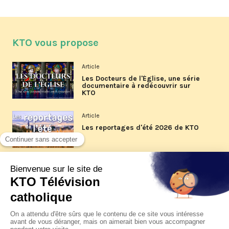
KTO vous propose
Article
Les Docteurs de l'Église, une série
documentaire à redécouvrir sur
KTO
Article
Les reportages d'été 2026 de KTO
Article
La visite pastorale du pape Léon
XIV à Assise à suivre sur KTO le
jeudi 6 août
Article
Le pape en Uruguay, Argentine et