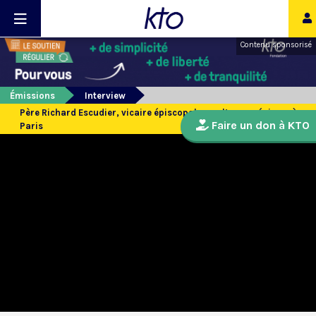
Contenu sponsorisé
Émissions
Interview
Père Richard Escudier, vicaire épiscopal pour l’oecuménisme à
Faire un don à KTO
Paris