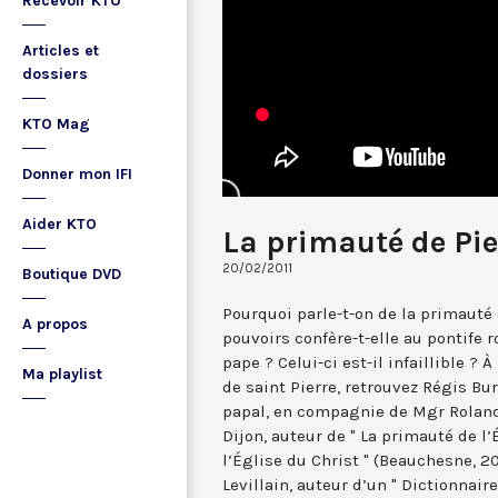
Recevoir KTO
Articles et
dossiers
KTO Mag
Donner mon IFI
Aider KTO
La primauté de Pie
20/02/2011
Boutique DVD
Pourquoi parle-t-on de la primauté 
A propos
pouvoirs confère-t-elle au pontife 
pape ? Celui-ci est-il infaillible ? À
Ma playlist
de saint Pierre, retrouvez Régis Bu
papal, en compagnie de Mgr Rolan
Dijon, auteur de " La primauté de l
l’Église du Christ " (Beauchesne, 20
Levillain, auteur d’un " Dictionnair