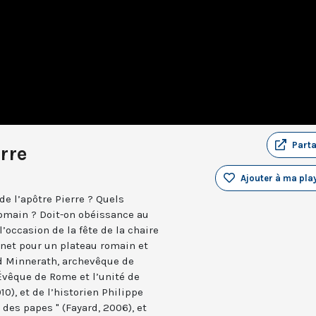
Part
rre
Ajouter à ma play
de l’apôtre Pierre ? Quels
romain ? Doit-on obéissance au
 l’occasion de la fête de la chaire
rnet pour un plateau romain et
d Minnerath, archevêque de
’Évêque de Rome et l’unité de
10), et de l’historien Philippe
e des papes " (Fayard, 2006), et