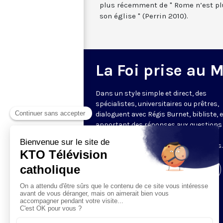
plus récemment de " Rome n’est pl
son église " (Perrin 2010).
La Foi prise au 
Dans un style simple et direct, des
spécialistes, universitaires ou prêtres,
dialoguent avec Régis Burnet, bibliste, 
apportant des réponses aux questions
nous pouvons nous poser sur la foi, la
liturgie, de grandes figures chrétiennes.
Visiter la page de l'émission