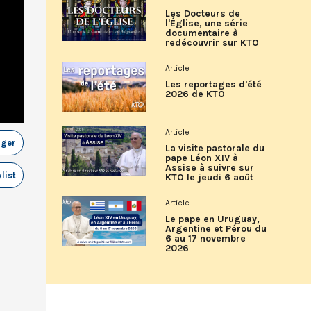
Les Docteurs de
l'Église, une série
documentaire à
redécouvrir sur KTO
Article
Les reportages d'été
2026 de KTO
Article
ager
La visite pastorale du
pape Léon XIV à
Assise à suivre sur
list
KTO le jeudi 6 août
Article
Le pape en Uruguay,
Argentine et Pérou du
6 au 17 novembre
2026