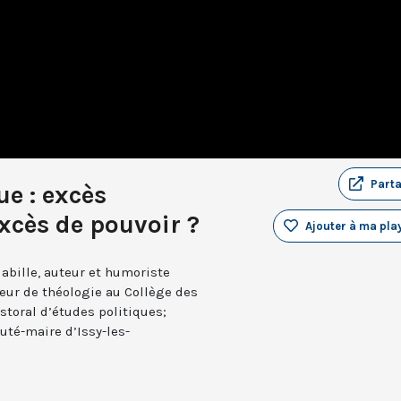
Part
que : excès
xcès de pouvoir ?
Ajouter à ma play
Mabille, auteur et humoriste
seur de théologie au Collège des
storal d’études politiques;
uté-maire d’Issy-les-