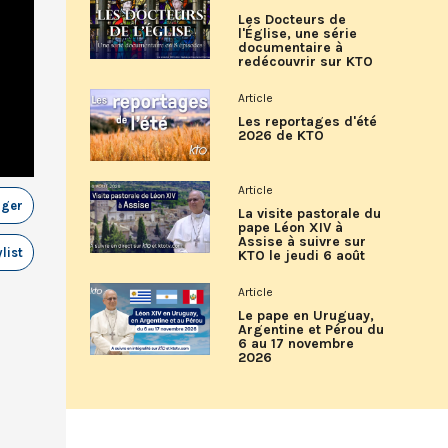
Les Docteurs de
l'Église, une série
documentaire à
redécouvrir sur KTO
Article
Les reportages d'été
2026 de KTO
Article
ager
La visite pastorale du
pape Léon XIV à
Assise à suivre sur
list
KTO le jeudi 6 août
Article
Le pape en Uruguay,
Argentine et Pérou du
6 au 17 novembre
2026