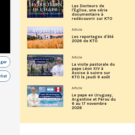
Les Docteurs de
l'Église, une série
documentaire à
redécouvrir sur KTO
Article
Les reportages d'été
2026 de KTO
Article
ager
La visite pastorale du
pape Léon XIV à
Assise à suivre sur
list
KTO le jeudi 6 août
Article
Le pape en Uruguay,
Argentine et Pérou du
6 au 17 novembre
2026