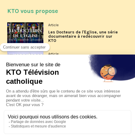
KTO vous propose
Article
Les Docteurs de l'Église, une série
documentaire à redécouvrir sur
KTO
Article
Les reportages d'été 2026 de KTO
Article
La visite pastorale du pape Léon
XIV à Assise à suivre sur KTO le
jeudi 6 août
Article
Le pape en Uruguay, Argentine et
Pérou du 6 au 17 novembre 2026