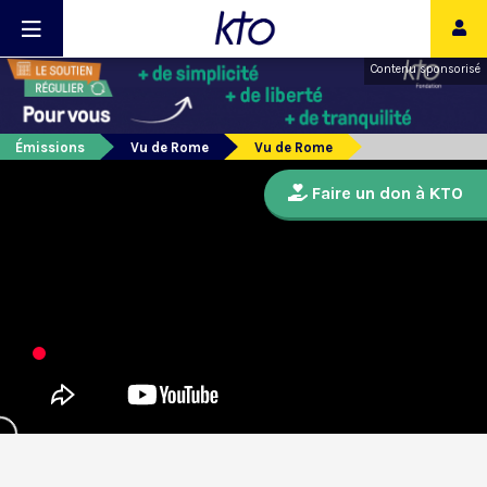
Contenu sponsorisé
Émissions
Vu de Rome
Vu de Rome
Faire un don à KTO