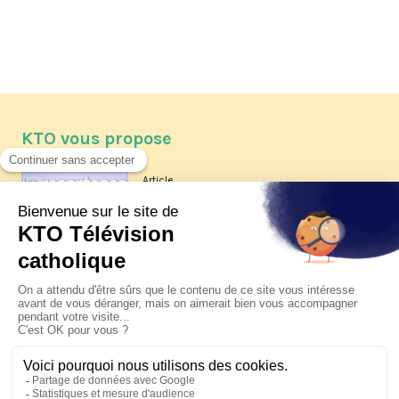
KTO vous propose
Article
Les reportages d'été 2026 de KTO
Article
La visite pastorale du pape Léon
XIV à Assise à suivre sur KTO le
jeudi 6 août
Article
Le pape en Uruguay, Argentine et
Pérou du 6 au 17 novembre 2026