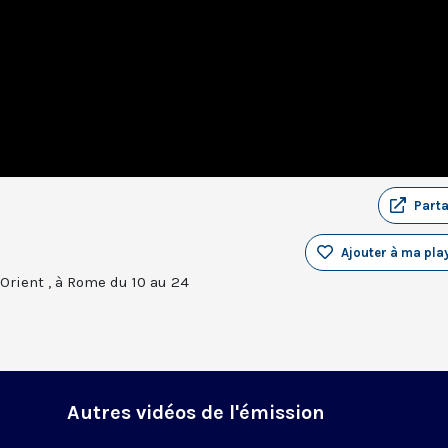
Part
Ajouter à ma play
rient , à Rome du 10 au 24
Autres vidéos de l'émission