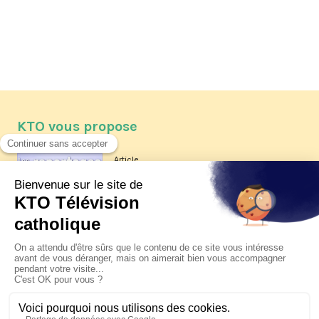
KTO vous propose
Article
Les reportages d'été 2026 de KTO
Article
La visite pastorale du pape Léon
XIV à Assise à suivre sur KTO le
jeudi 6 août
Article
Le pape en Uruguay, Argentine et