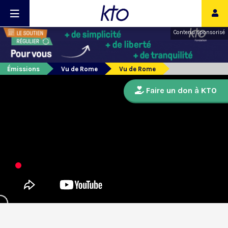
Contenu sponsorisé
Émissions
Vu de Rome
Vu de Rome
Faire un don à KTO