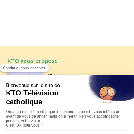
KTO vous propose
Article
Les reportages d'été 2026 de KTO
Article
La visite pastorale du pape Léon
XIV à Assise à suivre sur KTO le
jeudi 6 août
Article