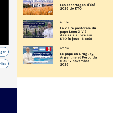
Les reportages d'été
2026 de KTO
Article
La visite pastorale du
pape Léon XIV à
Assise à suivre sur
KTO le jeudi 6 août
Article
ager
Le pape en Uruguay,
Argentine et Pérou du
6 au 17 novembre
list
2026