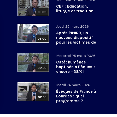
CEF : Education,
liturgie et tradition
03:09
Jeudi 26 mars 2026
Après l’INIRR, un
nouveau dispositif
03:00
pour les victimes de
violences sexuelles
Mercredi 25 mars 2026
Catéchumènes
baptisés à Pâques :
02:59
encore +28% !
Mardi 24 mars 2026
Évêques de France à
Lourdes : quel
02:53
programme ?