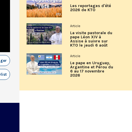
Les reportages d'été
2026 de KTO
Article
La visite pastorale du
pape Léon XIV à
Assise à suivre sur
KTO le jeudi 6 août
Article
ager
Le pape en Uruguay,
Argentine et Pérou du
6 au 17 novembre
list
2026