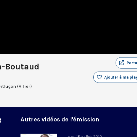
Part
in-Boutaud
Ajouter à ma play
ntluçon (Allier)
e
Autres vidéos de l'émission
Jeudi 15 juillet 2010