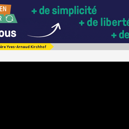
ère Yves-Arnaud Kirchhof