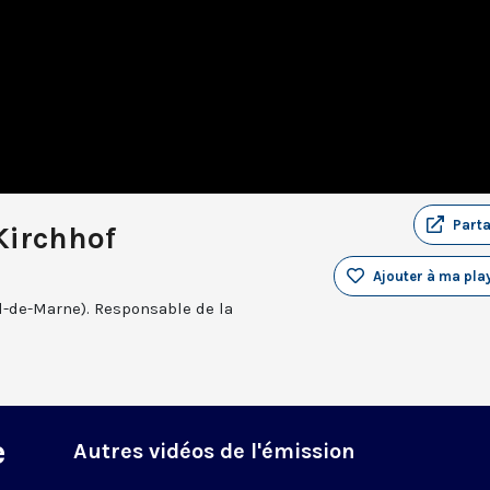
Part
Kirchhof
Ajouter à ma play
l-de-Marne). Responsable de la
e
Autres vidéos de l'émission