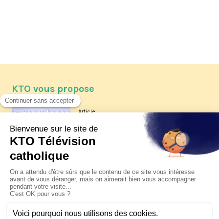
KTO vous propose
Article
Les reportages d'été 2026 de KTO
Article
La visite pastorale du pape Léon
XIV à Assise à suivre sur KTO le
jeudi 6 août
Article
Le pape en Uruguay, Argentine et